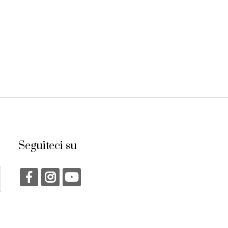
inedite di Alessandro
Baldanzi
Seguiteci su